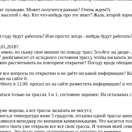
нег пушками. Может получится раньше? Очень ждем!!)
высотой с 4ку. Кто что-нибудь про это знает? Жаль, второй хоро
 году будут работать? Или просто: когда - нибудь будут работат
,01,2018?
имею, но скажу свое мнение по поводу трасс 5го-8го: на дворе-
 дней(зависит от исходного состояния трасс), чтобы насыпать хо
можно рассчитывать на повторное открытие? Погоду вроде обеща
 все вопросы по открытию и не даёте ни какой информации? Ког
и на сайте 0.
субботу в 12.00. просил их на сайте разместить информацию! и чт
ться только на трассах 3 и 1, состояние хорошее. На остальных
же морозы, а все трассы засыпать не могут-(
снега,и температура ниже 5 градусов, отсыпка одной трассы зан
появился менеджер по внешним коммуникациям. Что касается толщ
его твита уже открыли все все свои трассы. И членам моей семьи
улички. Это было очень огорчительно и затратно по времени