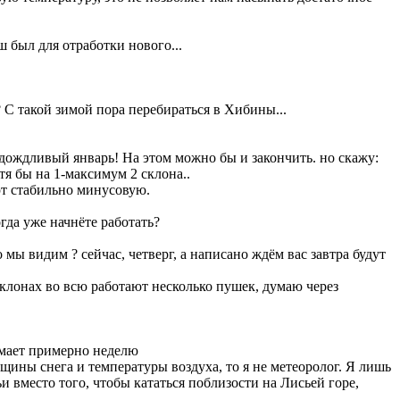
ш был для отработки нового...
ь? С такой зимой пора перебираться в Хибины...
 дождливый январь! На этом можно бы и закончить. но скажу:
тя бы на 1-максимум 2 склона..
ют стабильно минусовую.
да уже начнёте работать?
о мы видим ? сейчас, четверг, а написано ждём вас завтра будут
 склонах во всю работают несколько пушек, думаю через
имает примерно неделю
ины снега и температуры воздуха, то я не метеоролог. Я лишь
 вместо того, чтобы кататься поблизости на Лисьей горе,