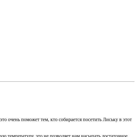
 это очень поможет тем, кто собирается посетить Лиську в этот
ую температуру, это не позволяет нам насыпать достаточное