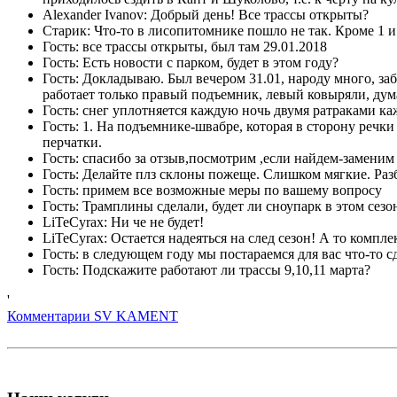
Alexander Ivanov: Добрый день! Все трассы открыты?
Старик: Что-то в лисопитомнике пошло не так. Кроме 1 и
Гость: все трассы открыты, был там 29.01.2018
Гость: Есть новости с парком, будет в этом году?
Гость: Докладываю. Был вечером 31.01, народу много, за
работает только правый подъемник, левый ковыряли, дум
Гость: снег уплотняется каждую ночь двумя ратраками к
Гость: 1. На подъемнике-швабре, которая в сторону речки
перчатки.
Гость: спасибо за отзыв,посмотрим ,если найдем-заменим
Гость: Делайте плз склоны пожеще. Слишком мягкие. Разб
Гость: примем все возможные меры по вашему вопросу
Гость: Трамплины сделали, будет ли сноупарк в этом сезо
LiTeCyrax: Ни че не будет!
LiTeCyrax: Остается надеяться на след сезон! А то комп
Гость: в следующем году мы постараемся для вас что-то с
Гость: Подскажите работают ли трассы 9,10,11 марта?
'
Комментарии SV KAMENT