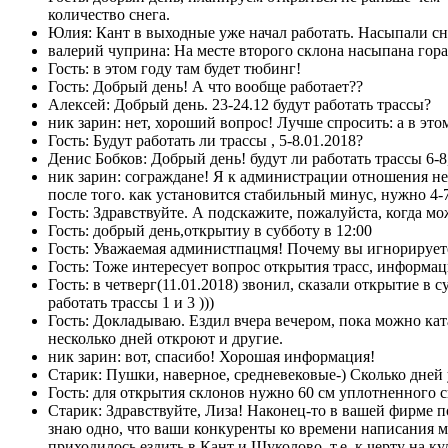
количество снега.
Юлия: Кант в выходные уже начал работать. Насыпали с
валерий чуприна: На месте второго склона насыпана гора 
Гость: в этом году там будет тюбинг!
Гость: Добрый день! А что вообще работает??
Алексей: Добрый день. 23-24.12 будут работать трассы?
ник зарин: нет, хороший вопрос! Лучше спросить: а в этом
Гость: Будут работать ли трассы , 5-8.01.2018?
Денис Бобков: Добрый день! будут ли работать трассы 6-8
ник зарин: сограждане! Я к администрации отношения не 
после того. как установится стабильный минус, нужно 4-7
Гость: Здравствуйте. А подскажите, пожалуйста, когда 
Гость: добрый день,открытиу в субботу в 12:00
Гость: Уважаемая администпацмя! Почему вы игнорируете
Гость: Тоже интересует вопрос открытия трасс, информаци
Гость: в четверг(11.01.2018) звонил, сказали открытие в 
работать трассы 1 и 3 )))
Гость: Докладываю. Ездил вчера вечером, пока можно ката
несколько дней откроют и другие.
ник зарин: вот, спасибо! Хорошая информация!
Старик: Пушки, наверное, средневековые-) Сколько дней у
Гость: для открытия склонов нужно 60 см уплотненного 
Старик: Здравствуйте, Лиза! Наконец-то в вашей фирме 
знаю одно, что ваши конкуренты ко времени написания мо
приходилось ездить в Кант и Шуколово, т.е. к черту на к