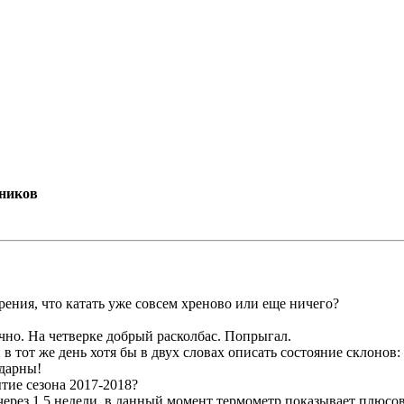
мников
зрения, что катать уже совсем хреново или еще ничего?
нечно. На четверке добрый расколбас. Попрыгал.
 в тот же день хотя бы в двух словах описать состояние склонов:
одарны!
ытие сезона 2017-2018?
через 1,5 недели, в данный момент термометр показывает плюсов