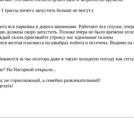
 3 трассы ничего запустить больше не могут-(
бита вся парковка и дорога машинами. Работают все спуски, очер
аю должны скоро запустить. Похоже вчера не было времени уплот
аждый склон,приезжайте утром,у нас идеальные склоны
 вся желтая пласмасса на швабрах побита и иссечена. Видимо на 
иваются за час-полтора даже в такую холодную погоду как сегод
не? На Нагорной открыли...
лекс не горнолыжный, а семейно развлекательный!
делать!