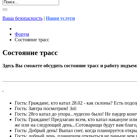
Ваша безопасность
|
Наши услуги
Форум
Состояние трасс
Состояние трасс
Здесь Вы сможете обсудить состояние трасс и работу подъе
'
Гость: Граждане, кто катал 28.02 - как склоны? Есть подо
Гость: Завтра посмотрим! :lol:
Гость: 28го катал до упора...чудесно было! Не паудер ко
Гость: Граждане! Предлагаю всем, кто катал накануне или
же или на следующий день...Сотоварищи будут вам благ
Гость: Добрый день! Выпал снег, когда планируется откр
Гость: добрый день, планируем открыться не раньше чем 