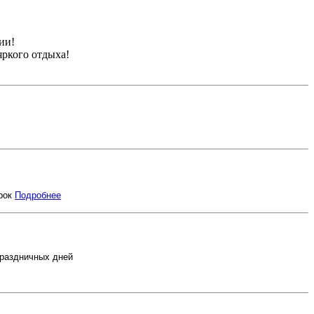
ии!
яркого отдыха!
арок
Подробнее
праздничных дней